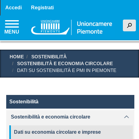
Menu profilo utente
Salta
Accedi
Registrati
al
contenuto
h
principale
MENU
HOME
SOSTENIBILITÀ
SOSTENIBILITÀ E ECONOMIA CIRCOLARE
DATI SU SOSTENIBILITÀ E PMI IN PIEMONTE
Sostenibilità
Sostenibilità
Sostenibilità e economia circolare
Dati su economia circolare e imprese