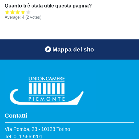
Quanto ti è stata utile questa pagina?
Average:
4
(
2
votes)
Footer menu
Mappa del sito
Contatti
Via Pomba, 23 - 10123 Torino
Tel. 011.5669201