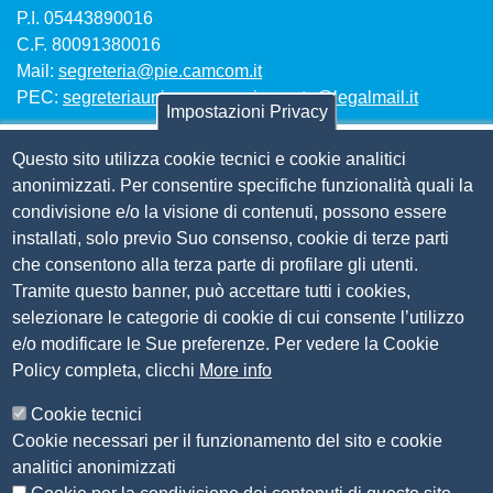
P.I. 05443890016
C.F. 80091380016
Mail:
segreteria@pie.camcom.it
PEC:
segreteriaunioncamerepiemonte@legalmail.it
Impostazioni Privacy
Questo sito utilizza cookie tecnici e cookie analitici
Amm. trasparente
anonimizzati. Per consentire specifiche funzionalità quali la
condivisione e/o la visione di contenuti, possono essere
Bandi per contributi
installati, solo previo Suo consenso, cookie di terze parti
Codice etico
che consentono alla terza parte di profilare gli utenti.
Organigramma
Tramite questo banner, può accettare tutti i cookies,
Piano anticorruzione 2019-2021
selezionare le categorie di cookie di cui consente l’utilizzo
Selezione personale
e/o modificare le Sue preferenze. Per vedere la Cookie
Statuto
Policy completa, clicchi
More info
Siti tematici
Cookie tecnici
Cookie necessari per il funzionamento del sito e cookie
CSR Piemonte
analitici anonimizzati
AlpMed - le Camere di commercio dell'Euroregione