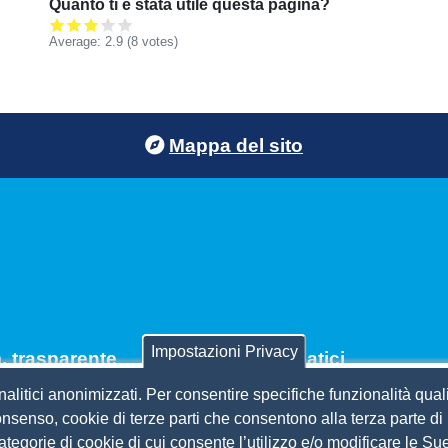
Quanto ti è stata utile questa pagina?
Average:
2.9
(
8
votes)
Mappa del sito
Impostazioni Privacy
 trasparente
Siti tematici
nalitici anonimizzati. Per consentire specifiche funzionalità quali
per contributi
CSR Piemonte
nsenso, cookie di terze parti che consentono alla terza parte di p
 etico
AlpMed - le Camere di comm
 categorie di cookie di cui consente l’utilizzo e/o modificare le 