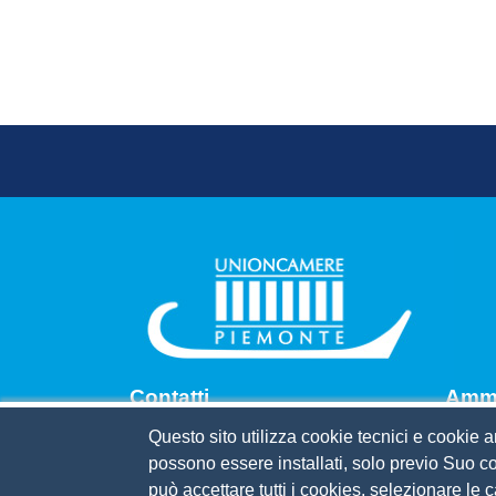
Footer menu
Contatti
Amm.
Questo sito utilizza cookie tecnici e cookie a
Via Pomba, 23 - 10123 Torino
Bandi 
possono essere installati, solo previo Suo co
Tel. 011.5669201
Codice
può accettare tutti i cookies, selezionare le