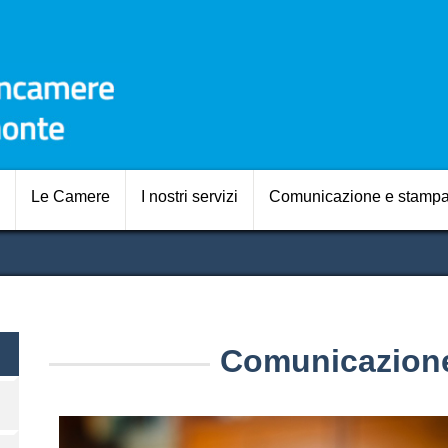
Salta
al
contenuto
principale
Navigazione prin
Le Camere
I nostri servizi
Comunicazione e stamp
Comunicazion