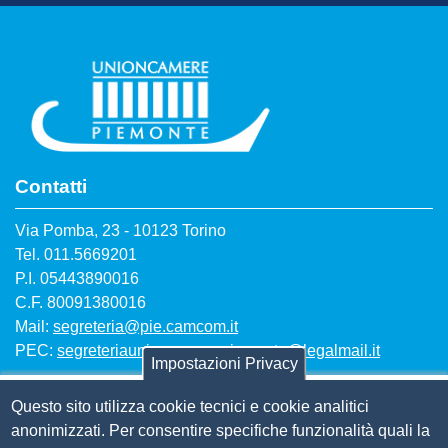
Contatti
Via Pomba, 23 - 10123 Torino
Tel. 011.5669201
P.I. 05443890016
C.F. 80091380016
Mail:
segreteria@pie.camcom.it
PEC:
segreteriaunioncamerepiemonte@legalmail.it
Impostazioni Privacy
Questo sito utilizza cookie tecnici e cookie analitici
Amm. trasparente
anonimizzati. Per consentire specifiche funzionalità quali la