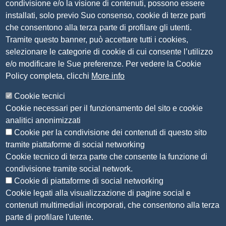
Bandi per contributi
condivisione e/o la visione di contenuti, possono essere
Codice etico
installati, solo previo Suo consenso, cookie di terze parti
Organigramma
che consentono alla terza parte di profilare gli utenti.
Piano anticorruzione 2019-2021
Tramite questo banner, può accettare tutti i cookies,
Selezione personale
selezionare le categorie di cookie di cui consente l’utilizzo
Statuto
e/o modificare le Sue preferenze. Per vedere la Cookie
Policy completa, clicchi
More info
Siti tematici
Cookie tecnici
CSR Piemonte
Cookie necessari per il funzionamento del sito e cookie
AlpMed - le Camere di commercio dell'Euroregione
analitici anonimizzati
ADR Piemonte
Cookie per la condivisione dei contenuti di questo sito
tramite piattaforme di social networking
Seguici su
Cookie tecnico di terza parte che consente la funzione di
condivisione tramite social network.
Cookie di piattaforme di social networking
Cookie legati alla visualizzazione di pagine social e
contenuti multimediali incorporati, che consentono alla terza
Menù privacy
Note legali
Accesso riservato
Privacy
parte di profilare l'utente.