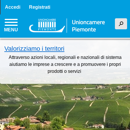
Menu profilo utente
Salta
Accedi
Registrati
al
contenuto
h
principale
MENU
Valorizziamo i territori
Attraverso azioni locali, regionali e nazionali di sistema
aiutiamo le imprese a crescere e a promuovere i propri
prodotti o servizi