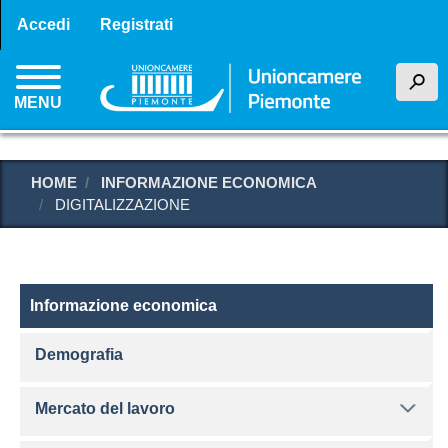
Menu profilo utente
Salta
Accedi
Registrati
al
contenuto
h
principale
MENU
HOME
INFORMAZIONE ECONOMICA
DIGITALIZZAZIONE
Informazione economica
Informazione economica
Demografia
Mercato del lavoro