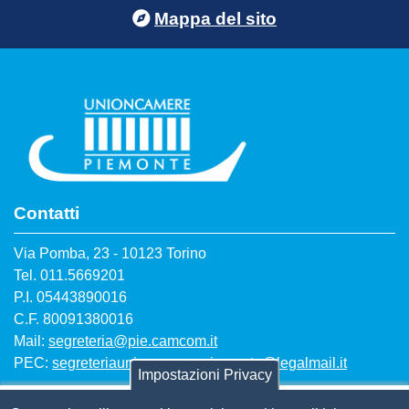
Footer menu
Mappa del sito
Contatti
Via Pomba, 23 - 10123 Torino
Tel. 011.5669201
P.I. 05443890016
C.F. 80091380016
Mail:
segreteria@pie.camcom.it
PEC:
segreteriaunioncamerepiemonte@legalmail.it
Impostazioni Privacy