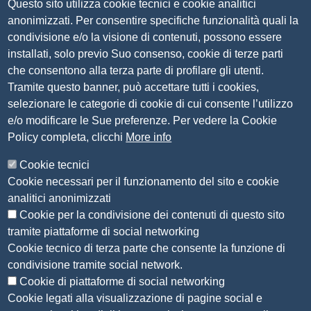
Questo sito utilizza cookie tecnici e cookie analitici
Amm. trasparente
anonimizzati. Per consentire specifiche funzionalità quali la
Bandi per contributi
condivisione e/o la visione di contenuti, possono essere
Codice etico
installati, solo previo Suo consenso, cookie di terze parti
Organigramma
che consentono alla terza parte di profilare gli utenti.
Piano anticorruzione 2019-2021
Tramite questo banner, può accettare tutti i cookies,
Selezione personale
selezionare le categorie di cookie di cui consente l’utilizzo
Statuto
e/o modificare le Sue preferenze. Per vedere la Cookie
Policy completa, clicchi
More info
Siti tematici
Cookie tecnici
CSR Piemonte
Cookie necessari per il funzionamento del sito e cookie
AlpMed - le Camere di commercio dell'Euroregione
analitici anonimizzati
ADR Piemonte
Cookie per la condivisione dei contenuti di questo sito
tramite piattaforme di social networking
Seguici su
Cookie tecnico di terza parte che consente la funzione di
condivisione tramite social network.
Cookie di piattaforme di social networking
Cookie legati alla visualizzazione di pagine social e