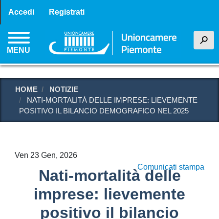
Menu profilo utente
Salta
Accedi
Registrati
al
contenuto
h
principale
MENU
HOME
NOTIZIE
NATI-MORTALITÀ DELLE IMPRESE: LIEVEMENTE
POSITIVO IL BILANCIO DEMOGRAFICO NEL 2025
Ven 23 Gen, 2026
Comunicati stampa
Nati-mortalità delle
imprese: lievemente
positivo il bilancio