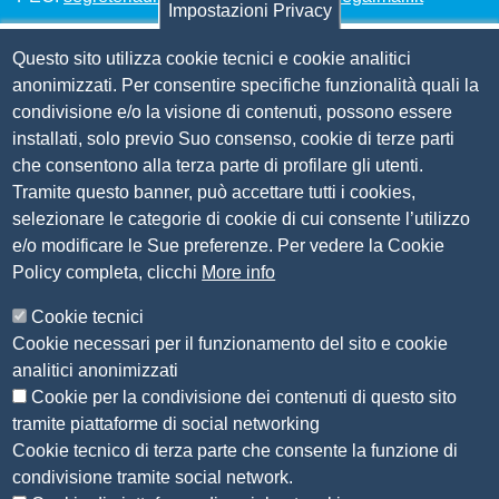
Impostazioni Privacy
Questo sito utilizza cookie tecnici e cookie analitici
Amm. trasparente
anonimizzati. Per consentire specifiche funzionalità quali la
condivisione e/o la visione di contenuti, possono essere
Bandi per contributi
installati, solo previo Suo consenso, cookie di terze parti
Codice etico
che consentono alla terza parte di profilare gli utenti.
Organigramma
Tramite questo banner, può accettare tutti i cookies,
Piano anticorruzione 2019-2021
selezionare le categorie di cookie di cui consente l’utilizzo
Selezione personale
e/o modificare le Sue preferenze. Per vedere la Cookie
Statuto
Policy completa, clicchi
More info
Siti tematici
Cookie tecnici
Cookie necessari per il funzionamento del sito e cookie
CSR Piemonte
analitici anonimizzati
AlpMed - le Camere di commercio dell'Euroregione
ADR Piemonte
Cookie per la condivisione dei contenuti di questo sito
tramite piattaforme di social networking
Seguici su
Cookie tecnico di terza parte che consente la funzione di
condivisione tramite social network.