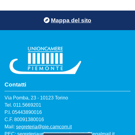
Footer menu
Mappa del sito
Contatti
Via Pomba, 23 - 10123 Torino
Tel. 011.5669201
P.I. 05443890016
C.F. 80091380016
Mail:
segreteria@pie.camcom.it
PEC:
segreteriaunioncamerepiemonte@legalmail.it