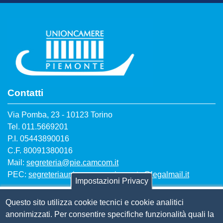
Contatti
Via Pomba, 23 - 10123 Torino
Tel. 011.5669201
P.I. 05443890016
C.F. 80091380016
Mail:
segreteria@pie.camcom.it
PEC:
segreteriaunioncamerepiemonte@legalmail.it
Impostazioni Privacy
Questo sito utilizza cookie tecnici e cookie analitici
Amm. trasparente
anonimizzati. Per consentire specifiche funzionalità quali la