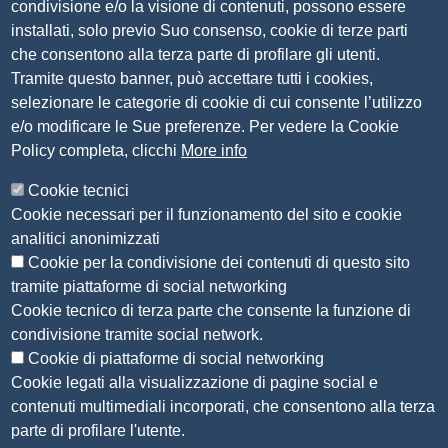
Bandi per contributi
condivisione e/o la visione di contenuti, possono essere
Codice etico
installati, solo previo Suo consenso, cookie di terze parti
Organigramma
che consentono alla terza parte di profilare gli utenti.
Piano anticorruzione 2019-2021
Tramite questo banner, può accettare tutti i cookies,
Selezione personale
selezionare le categorie di cookie di cui consente l’utilizzo
Statuto
e/o modificare le Sue preferenze. Per vedere la Cookie
Policy completa, clicchi
More info
Siti tematici
Cookie tecnici
CSR Piemonte
Cookie necessari per il funzionamento del sito e cookie
AlpMed - le Camere di commercio dell'Euroregione
analitici anonimizzati
ADR Piemonte
Cookie per la condivisione dei contenuti di questo sito
tramite piattaforme di social networking
Seguici su
Cookie tecnico di terza parte che consente la funzione di
condivisione tramite social network.
Cookie di piattaforme di social networking
Cookie legati alla visualizzazione di pagine social e
contenuti multimediali incorporati, che consentono alla terza
Menù privacy
Note legali
Accesso riservato
Privacy
parte di profilare l'utente.