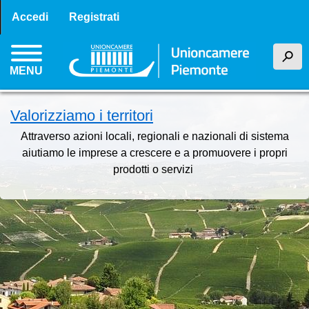
Menu profilo utente
Salta
Accedi
Registrati
al
contenuto
h
principale
MENU
Valorizziamo i territori
Attraverso azioni locali, regionali e nazionali di sistema
aiutiamo le imprese a crescere e a promuovere i propri
prodotti o servizi