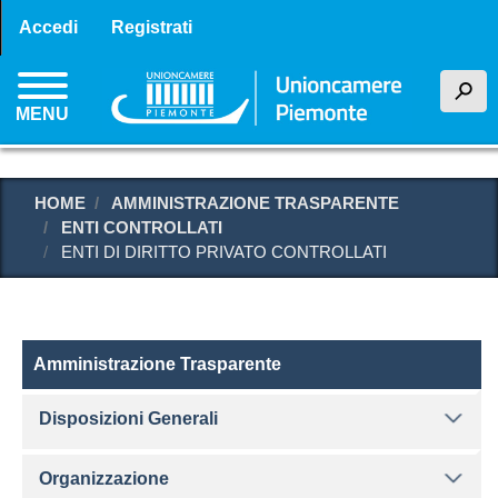
Menu profilo utente
Salta
Accedi
Registrati
al
contenuto
h
principale
MENU
HOME
AMMINISTRAZIONE TRASPARENTE
ENTI CONTROLLATI
ENTI DI DIRITTO PRIVATO CONTROLLATI
Amministrazione Trasparente
Amministrazione Trasparente
Disposizioni Generali
Organizzazione