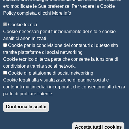
e/o modificare le Sue preferenze. Per vedere la Cookie
Statuto
Policy completa, clicchi
More info
Siti tematici
Cookie tecnici
Cookie necessari per il funzionamento del sito e cookie
CSR Piemonte
analitici anonimizzati
AlpMed - le Camere di commercio dell'Euroregione
ADR Piemonte
Cookie per la condivisione dei contenuti di questo sito
tramite piattaforme di social networking
Seguici su
Cookie tecnico di terza parte che consente la funzione di
condivisione tramite social network.
Cookie di piattaforme di social networking
Cookie legati alla visualizzazione di pagine social e
contenuti multimediali incorporati, che consentono alla terza
Menù privacy
Note legali
Accesso riservato
Privacy
parte di profilare l'utente.
© 2022 Unioncamere Piemonte - Realizzato con
Conferma le scelte
Drupal
Accetta tutti i cookies