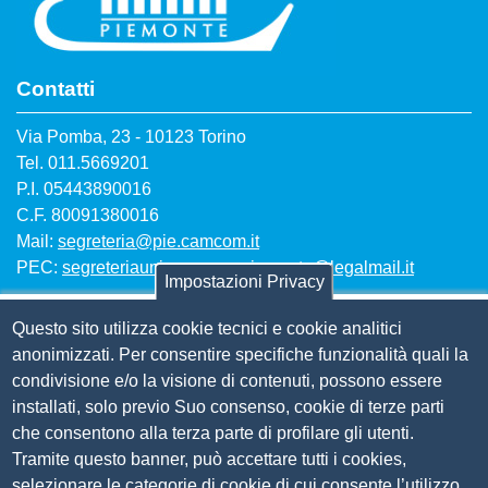
Contatti
Via Pomba, 23 - 10123 Torino
Tel. 011.5669201
P.I. 05443890016
C.F. 80091380016
Mail:
segreteria@pie.camcom.it
PEC:
segreteriaunioncamerepiemonte@legalmail.it
Impostazioni Privacy
Questo sito utilizza cookie tecnici e cookie analitici
Amm. trasparente
anonimizzati. Per consentire specifiche funzionalità quali la
condivisione e/o la visione di contenuti, possono essere
Bandi per contributi
installati, solo previo Suo consenso, cookie di terze parti
Codice etico
che consentono alla terza parte di profilare gli utenti.
Organigramma
Tramite questo banner, può accettare tutti i cookies,
Piano anticorruzione 2019-2021
selezionare le categorie di cookie di cui consente l’utilizzo
Selezione personale