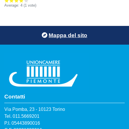
Average:
4
(
1
vote)
Footer menu
Mappa del sito
Contatti
Via Pomba, 23 - 10123 Torino
Tel. 011.5669201
P.I. 05443890016