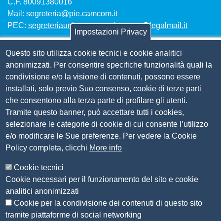
C.F. 80091380016
Mail:
segreteria@pie.camcom.it
PEC:
segreteriaunioncamerepiemonte@legalmail.it
Impostazioni Privacy
Questo sito utilizza cookie tecnici e cookie analitici
Amm. trasparente
anonimizzati. Per consentire specifiche funzionalità quali la
condivisione e/o la visione di contenuti, possono essere
Bandi per contributi
installati, solo previo Suo consenso, cookie di terze parti
Codice etico
che consentono alla terza parte di profilare gli utenti.
Organigramma
Tramite questo banner, può accettare tutti i cookies,
Piano anticorruzione 2019-2021
selezionare le categorie di cookie di cui consente l’utilizzo
Selezione personale
e/o modificare le Sue preferenze. Per vedere la Cookie
Statuto
Policy completa, clicchi
More info
Siti tematici
Cookie tecnici
Cookie necessari per il funzionamento del sito e cookie
CSR Piemonte
analitici anonimizzati
AlpMed - le Camere di commercio dell'Euroregione
ADR Piemonte
Cookie per la condivisione dei contenuti di questo sito
tramite piattaforme di social networking