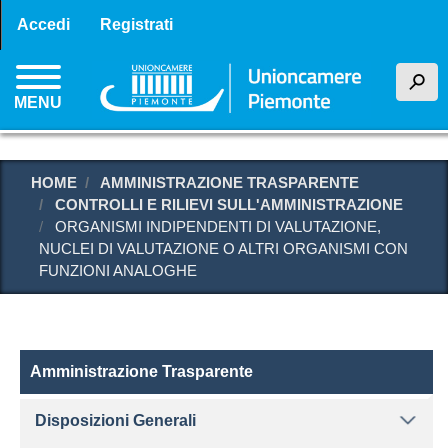
Menu profilo utente
Salta
Accedi
Registrati
al
contenuto
h
principale
MENU
HOME
AMMINISTRAZIONE TRASPARENTE
CONTROLLI E RILIEVI SULL'AMMINISTRAZIONE
ORGANISMI INDIPENDENTI DI VALUTAZIONE,
NUCLEI DI VALUTAZIONE O ALTRI ORGANISMI CON
FUNZIONI ANALOGHE
Amministrazione Trasparente
Amministrazione Trasparente
Disposizioni Generali