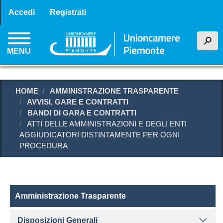
Menu profilo utente
Salta
Accedi
Registrati
al
contenuto
h
principale
MENU
HOME
AMMINISTRAZIONE TRASPARENTE
AVVISI, GARE E CONTRATTI
BANDI DI GARA E CONTRATTI
ATTI DELLE AMMINISTRAZIONI E DEGLI ENTI
AGGIUDICATORI DISTINTAMENTE PER OGNI
PROCEDURA
Amministrazione Trasparente
Amministrazione Trasparente
Disposizioni Generali