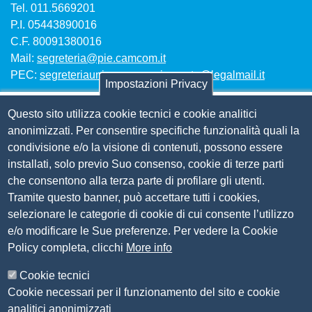
Tel. 011.5669201
P.I. 05443890016
C.F. 80091380016
Mail:
segreteria@pie.camcom.it
PEC:
segreteriaunioncamerepiemonte@legalmail.it
Impostazioni Privacy
Questo sito utilizza cookie tecnici e cookie analitici
Amm. trasparente
anonimizzati. Per consentire specifiche funzionalità quali la
condivisione e/o la visione di contenuti, possono essere
Bandi per contributi
installati, solo previo Suo consenso, cookie di terze parti
Codice etico
che consentono alla terza parte di profilare gli utenti.
Organigramma
Tramite questo banner, può accettare tutti i cookies,
Piano anticorruzione 2019-2021
selezionare le categorie di cookie di cui consente l’utilizzo
Selezione personale
e/o modificare le Sue preferenze. Per vedere la Cookie
Statuto
Policy completa, clicchi
More info
Siti tematici
Cookie tecnici
Cookie necessari per il funzionamento del sito e cookie
CSR Piemonte
analitici anonimizzati
AlpMed - le Camere di commercio dell'Euroregione