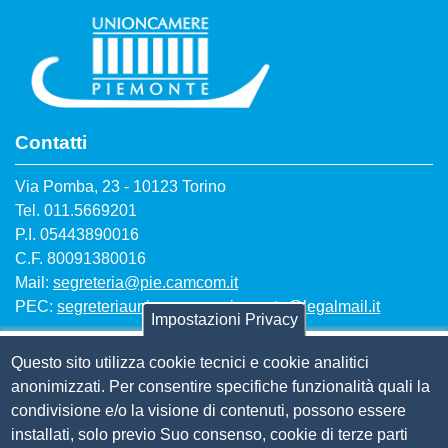
Contatti
Via Pomba, 23 - 10123 Torino
Tel. 011.5669201
P.I. 05443890016
C.F. 80091380016
Mail:
segreteria@pie.camcom.it
PEC:
segreteriaunioncamerepiemonte@legalmail.it
Impostazioni Privacy
Questo sito utilizza cookie tecnici e cookie analitici
Amm. trasparente
anonimizzati. Per consentire specifiche funzionalità quali la
condivisione e/o la visione di contenuti, possono essere
Bandi per contributi
installati, solo previo Suo consenso, cookie di terze parti
Codice etico