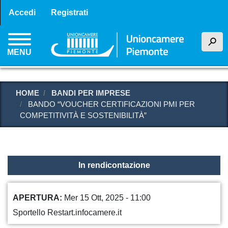
Menu profilo utente
Salta
Accedi
Registrati
al
contenuto
h
principale
MENU
HOME
BANDI PER IMPRESE
BANDO “VOUCHER CERTIFICAZIONI PMI PER
COMPETITIVITÀ E SOSTENIBILITÀ”
In rendicontazione
APERTURA
Mer 15 Ott, 2025 - 11:00
Sportello Restart.infocamere.it