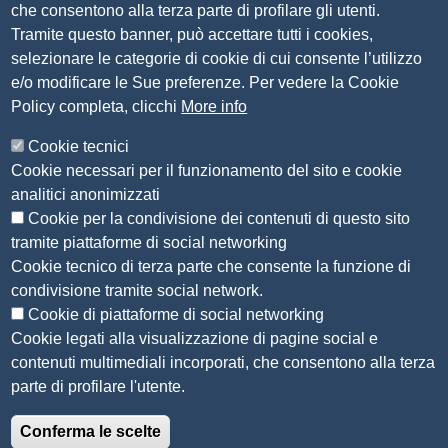
che consentono alla terza parte di profilare gli utenti.
Organigramma
Tramite questo banner, può accettare tutti i cookies,
Piano anticorruzione 2019-2021
selezionare le categorie di cookie di cui consente l’utilizzo
Selezione personale
e/o modificare le Sue preferenze. Per vedere la Cookie
Statuto
Policy completa, clicchi
More info
Siti tematici
Cookie tecnici
Cookie necessari per il funzionamento del sito e cookie
CSR Piemonte
analitici anonimizzati
AlpMed - le Camere di commercio dell'Euroregione
ADR Piemonte
Cookie per la condivisione dei contenuti di questo sito
tramite piattaforme di social networking
Seguici su
Cookie tecnico di terza parte che consente la funzione di
condivisione tramite social network.
Cookie di piattaforme di social networking
Cookie legati alla visualizzazione di pagine social e
contenuti multimediali incorporati, che consentono alla terza
Menù privacy
Note legali
Accesso riservato
Privacy
parte di profilare l'utente.
© 2022 Unioncamere Piemonte - Realizzato con
Conferma le scelte