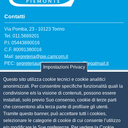
Contatti
Via Pomba, 23 - 10123 Torino
Tel. 011.5669201
P.I. 05443890016
C.F. 80091380016
Mail:
segreteria@pie.camcom.it
PEC:
segreteriaunioncamerepiemonte@legalmail.it
Impostazioni Privacy
Questo sito utilizza cookie tecnici e cookie analitici
Amm. trasparente
anonimizzati. Per consentire specifiche funzionalità quali la
condivisione e/o la visione di contenuti, possono essere
Bandi per contributi
installati, solo previo Suo consenso, cookie di terze parti
Codice etico
che consentono alla terza parte di profilare gli utenti.
Organigramma
Tramite questo banner, può accettare tutti i cookies,
Piano anticorruzione 2019-2021
selezionare le categorie di cookie di cui consente l’utilizzo
Selezione personale
e/o modificare le Sue preferenze. Per vedere la Cookie
Statuto