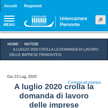
Menu profilo utente
Salta
Accedi
Registrati
al
contenuto
h
principale
MENU
HOME
NOTIZIE
A LUGLIO 2020 CROLLA LA DOMANDA DI LAVORO
DELLE IMPRESE PIEMONTESI
Gio 23 Lug, 2020
Comunicati stampa
A luglio 2020 crolla la
domanda di lavoro
delle imprese