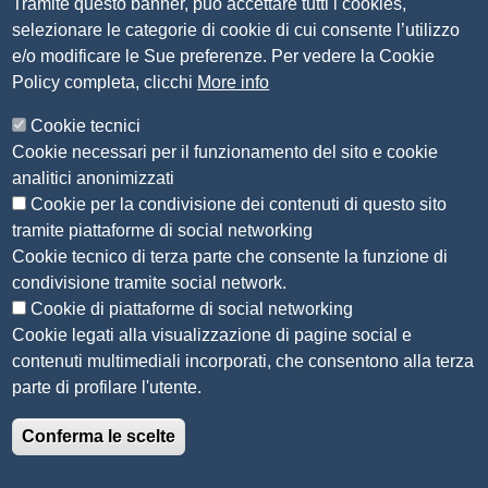
Tramite questo banner, può accettare tutti i cookies,
Piano anticorruzione 2019-2021
selezionare le categorie di cookie di cui consente l’utilizzo
Selezione personale
e/o modificare le Sue preferenze. Per vedere la Cookie
Statuto
Policy completa, clicchi
More info
Siti tematici
Cookie tecnici
Cookie necessari per il funzionamento del sito e cookie
CSR Piemonte
analitici anonimizzati
AlpMed - le Camere di commercio dell'Euroregione
ADR Piemonte
Cookie per la condivisione dei contenuti di questo sito
tramite piattaforme di social networking
Seguici su
Cookie tecnico di terza parte che consente la funzione di
condivisione tramite social network.
Cookie di piattaforme di social networking
Cookie legati alla visualizzazione di pagine social e
contenuti multimediali incorporati, che consentono alla terza
Menù privacy
Note legali
Accesso riservato
Privacy
parte di profilare l'utente.
© 2022 Unioncamere Piemonte - Realizzato con
Conferma le scelte
Drupal