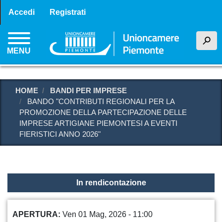
Menu profilo utente
Salta
Accedi
Registrati
al
contenuto
h
principale
MENU
HOME
BANDI PER IMPRESE
BANDO "CONTRIBUTI REGIONALI PER LA
PROMOZIONE DELLA PARTECIPAZIONE DELLE
IMPRESE ARTIGIANE PIEMONTESI A EVENTI
FIERISTICI ANNO 2026"
In rendicontazione
APERTURA
Ven 01 Mag, 2026 - 11:00