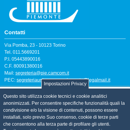
Contatti
Via Pomba, 23 - 10123 Torino
Tel. 011.5669201
P.I. 05443890016
C.F. 80091380016
Mail:
segreteria@pie.camcom.it
PEC:
segreteriaunioncamerepiemonte@legalmail.it
Impostazioni Privacy
Questo sito utilizza cookie tecnici e cookie analitici
Amm. trasparente
anonimizzati. Per consentire specifiche funzionalità quali la
condivisione e/o la visione di contenuti, possono essere
Bandi per contributi
installati, solo previo Suo consenso, cookie di terze parti
Codice etico
che consentono alla terza parte di profilare gli utenti.
Organigramma