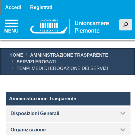
Menu profilo utente
Salta
Accedi
Registrati
al
contenuto
h
principale
MENU
HOME
AMMINISTRAZIONE TRASPARENTE
SERVIZI EROGATI
TEMPI MEDI DI EROGAZIONE DEI SERVIZI
Amministrazione Trasparente
Amministrazione Trasparente
Disposizioni Generali
Organizzazione