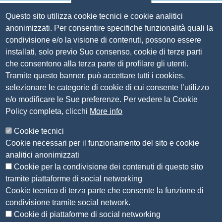
Questo sito utilizza cookie tecnici e cookie analitici
Amm. trasparente
anonimizzati. Per consentire specifiche funzionalità quali la
condivisione e/o la visione di contenuti, possono essere
Bandi per contributi
installati, solo previo Suo consenso, cookie di terze parti
Codice etico
che consentono alla terza parte di profilare gli utenti.
Organigramma
Tramite questo banner, può accettare tutti i cookies,
Piano anticorruzione 2019-2021
selezionare le categorie di cookie di cui consente l’utilizzo
Selezione personale
e/o modificare le Sue preferenze. Per vedere la Cookie
Statuto
Policy completa, clicchi
More info
Siti tematici
Cookie tecnici
Cookie necessari per il funzionamento del sito e cookie
CSR Piemonte
analitici anonimizzati
AlpMed - le Camere di commercio dell'Euroregione
ADR Piemonte
Cookie per la condivisione dei contenuti di questo sito
tramite piattaforme di social networking
Seguici su
Cookie tecnico di terza parte che consente la funzione di
condivisione tramite social network.
Cookie di piattaforme di social networking