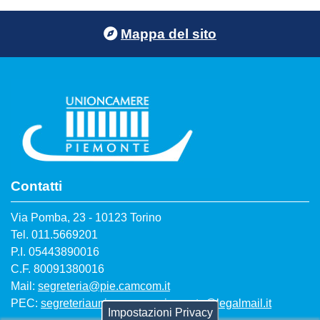
Footer menu
Mappa del sito
Contatti
Via Pomba, 23 - 10123 Torino
Tel. 011.5669201
P.I. 05443890016
C.F. 80091380016
Mail:
segreteria@pie.camcom.it
PEC:
segreteriaunioncamerepiemonte@legalmail.it
Impostazioni Privacy