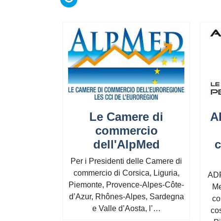
Le Camere di
A
commercio
dell'AlpMed
c
Per i Presidenti delle Camere di
commercio di Corsica, Liguria,
ADR
Piemonte, Provence-Alpes-Côte-
Me
d’Azur, Rhônes-Alpes, Sardegna
co
e Valle d’Aosta, l’…
co