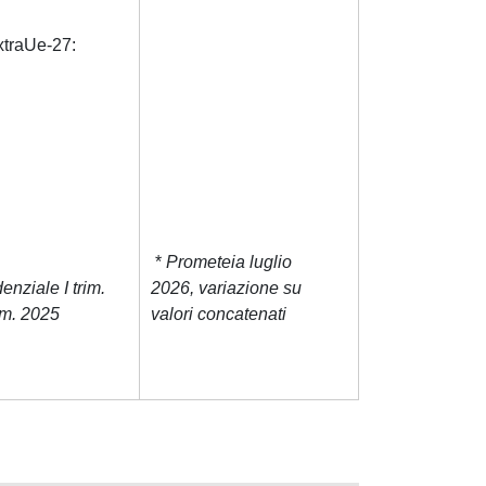
xtraUe-27:
*
Prometeia luglio
denziale I trim.
2026, variazione su
im. 2025
valori concatenati