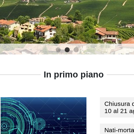
1
2
3
In primo piano
Chiusura d
10 al 21 
Nati-morta