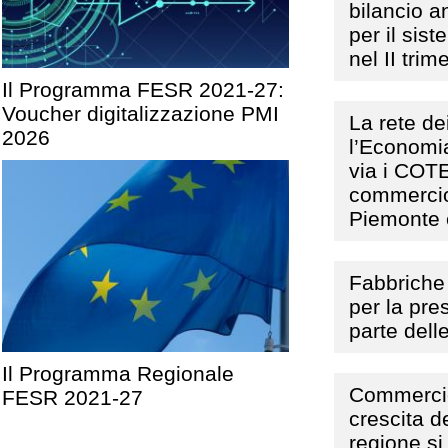
bilancio a
per il sis
nel II tri
Il Programma FESR 2021-27:
Voucher digitalizzazione PMI
La rete dei
2026
l’Economia
via i COT
commercio
Piemonte 
Fabbriche
per la pre
parte dell
Il Programma Regionale
Commercio
FESR 2021-27
crescita d
regione si