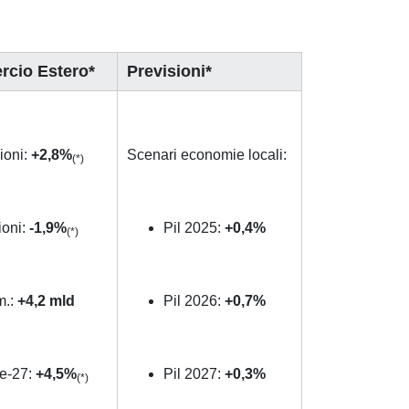
cio Estero*
Previsioni*
ioni:
+2,8%
Scenari economie locali:
(*)
ioni:
-1,9%
Pil 2025:
+0,4%
(*)
m.:
+4,2
mld
Pil 2026:
+0,7%
e-27:
+4,5%
Pil 2027:
+0,3%
(*)