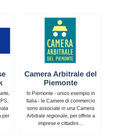
se
Camera Arbitrale del
Ceipi
k
Piemonte
l'intern
del 
rte,
In Piemonte - unico esempio in
LPS,
Italia - le Camere di commercio
I soci di C
eata
sono associate in una Camera
Unioncamer
 per
Arbitrale regionale, per offrire a
principali att
imprese e cittadini…
sviluppo 
accade