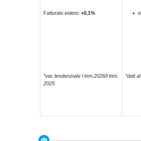
Fatturato estero:
+0,1%
s
*var. tendenziale I trim.2026/I trim.
*dati 
2025