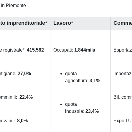
ia in Piemonte
to imprenditoriale*
Lavoro*
Commer
 registrate*:
415.582
Occupati:
1.844mila
Esportaz
rtigiane:
27,0%
quota
Importaz
agricoltura:
3,1%
emminili:
22,4%
Bil. com
quota
industria:
23,4%
iovanili:
8,0%
Export U