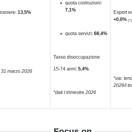
quota costruzioni:
7,1%
traniere:
13,5%
Export e
+0,0%
(*)
quota servizi:
66,4%
Tasso disoccupazione
15-74 anni:
5,4%
al 31 marzo 2026
*var. ten
2026/I tr
*dati I trimestre 2026
Focus on