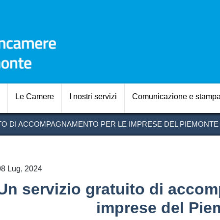
Salta
al
contenuto
principale
Navigazione prin
Le Camere
I nostri servizi
Comunicazione e stamp
TO DI ACCOMPAGNAMENTO PER LE IMPRESE DEL PIEMONTE
08 Lug, 2024
Un servizio gratuito di acco
imprese del Pie