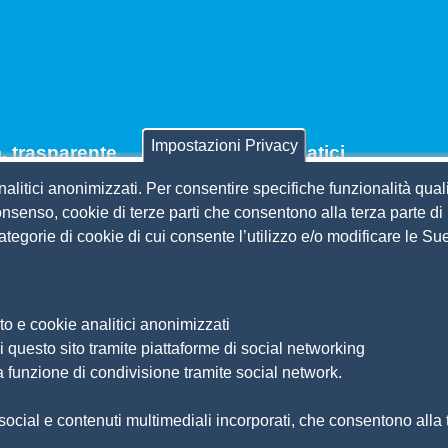
Impostazioni Privacy
 trasparente
Siti tematici
nalitici anonimizzati. Per consentire specifiche funzionalità quali
per contributi
CSR Piemonte
nsenso, cookie di terze parti che consentono alla terza parte di p
 etico
AlpMed - le Camere di comm
 categorie di cookie di cui consente l’utilizzo e/o modificare le 
igramma
dell'Euroregione
anticorruzione 2019-2021
ADR Piemonte
ione personale
o
to e cookie analitici anonimizzati
 questo sito tramite piattaforme di social networking
a funzione di condivisione tramite social network.
© 2022 Uni
ocial e contenuti multimediali incorporati, che consentono alla te