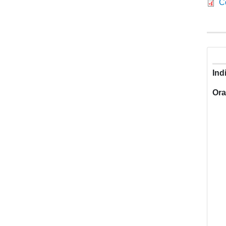
C
Ind
Ora