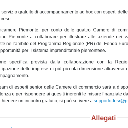
 servizio gratuito di accompagnamento ad hoc con esperti delle
prese
ncamere Piemonte, per conto delle quattro Camere di commer
ne Piemonte a collaborare per illustrare alle aziende dei var
iste nell’ambito del Programma Regionale (PR) del Fondo Eur
opportunità per il sistema imprenditoriale piemontese.
ione specifica prevista dalla collaborazione con la Regi
cipazione delle imprese di più piccola dimensione attraverso c
mpagnamento.
am di esperti senior delle Camere di commercio sarà a dispos
tenza e per rispondere ai quesiti inerenti le misure finanziate 
ichiedere un incontro gratuito, si può scrivere a
supporto-fesr@p
Allegati