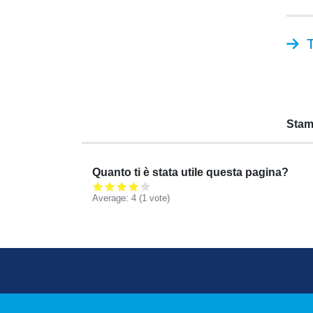
T
Stam
Quanto ti è stata utile questa pagina?
Average:
4
(
1
vote)
Footer menu