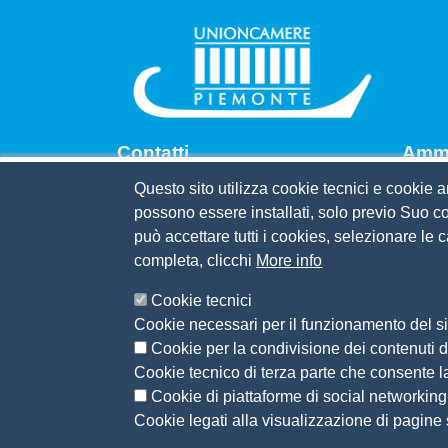
Contatti
Amm.
Questo sito utilizza cookie tecnici e cookie a
Via Pomba, 23 - 10123 Torino
Bandi 
possono essere installati, solo previo Suo co
Tel. 011.5669201
Codice
può accettare tutti i cookies, selezionare le
P.I. 05443890016
Organ
completa, clicchi
More info
C.F. 80091380016
Piano 
Mail:
segreteria@pie.camcom.it
Selez
Cookie tecnici
PEC:
segreteriaunioncamerepiemo
Statut
Cookie necessari per il funzionamento del si
nte@legalmail.it
Cookie per la condivisione dei contenuti di
Cookie tecnico di terza parte che consente l
Cookie di piattaforme di social networking
Menù privacy
Note legali
Accesso riservato
Privacy
Cookie legati alla visualizzazione di pagine s