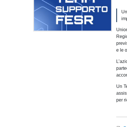
Un
im
Unio
Regio
prev
e le 
L’az
parte
acco
Un Te
assis
per r