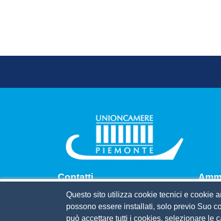
Footer menu
Contatti
Amm.
Questo sito utilizza cookie tecnici e cookie a
Via Pomba, 23 - 10123 Torino
Bandi 
possono essere installati, solo previo Suo co
Tel. 011.5669201
Codice
può accettare tutti i cookies, selezionare le