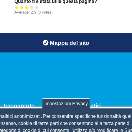
Quanto ti è stata utile questa pagina?
Average:
2.9
(
8
votes)
Mappa del sito
Impostazioni Privacy
 trasparente
Siti tematici
nalitici anonimizzati. Per consentire specifiche funzionalità quali
per contributi
CSR Piemonte
nsenso, cookie di terze parti che consentono alla terza parte di p
 etico
AlpMed - le Camere di comm
 categorie di cookie di cui consente l’utilizzo e/o modificare le 