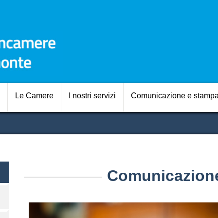
Salta
al
contenuto
principale
Navigazione prin
Le Camere
I nostri servizi
Comunicazione e stamp
Comunicazion